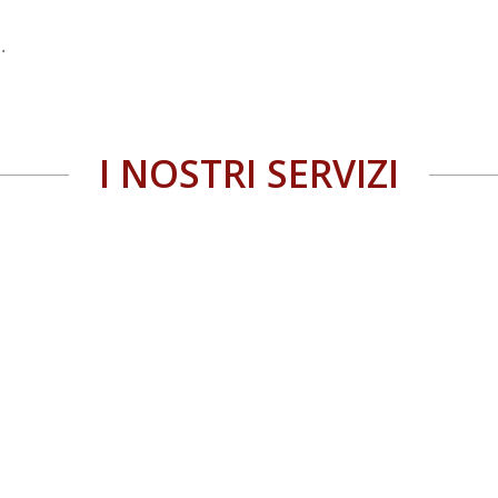
.
I NOSTRI SERVIZI
Scavi e demolizioni edili per
cantieri, aziende private e
pubbliche a Catania,
Trasporto e Smaltimento di rifiuti