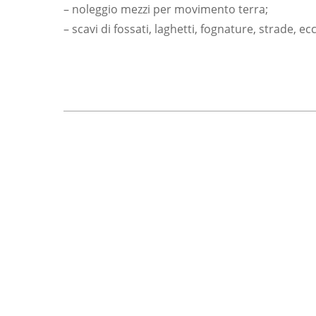
– noleggio mezzi per movimento terra;
– scavi di fossati, laghetti, fognature, strade, ecc
Disponiamo di un fornito parco
mezzi con macchinari
all’avanguardia, in grado di offrire
un servizio più che eccellente.