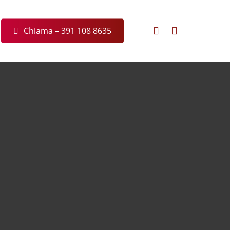
facebook
messenger
C
h
i
a
m
a
–
3
9
1
1
0
8
8
6
3
5